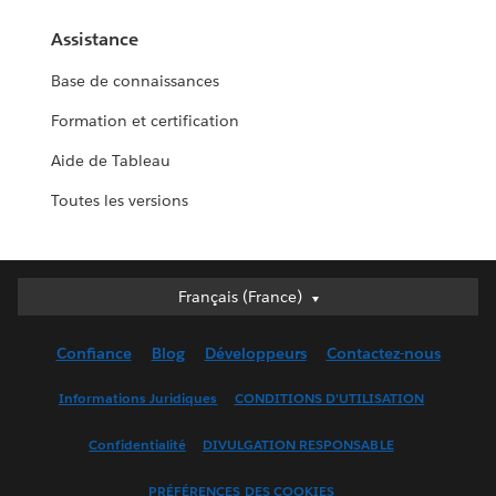
Assistance
Base de connaissances
Formation et certification
Aide de Tableau
Toutes les versions
Français (France)
Français (France)
Deutsch
Confiance
Blog
Développeurs
Contactez-nous
English (UK)
English (US)
Informations Juridiques
CONDITIONS D'UTILISATION
Español
Confidentialité
DIVULGATION RESPONSABLE
Français (Canada)
Italiano
PRÉFÉRENCES DES COOKIES