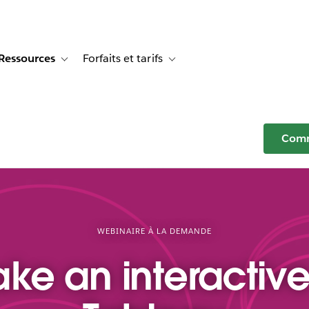
Ressources
Forfaits et tarifs
or Témoignages clients
e sub-navigation for Solutions
Toggle sub-navigation for Ressources
Toggle sub-navigation for Forfaits e
Comm
WEBINAIRE À LA DEMANDE
ke an interactive