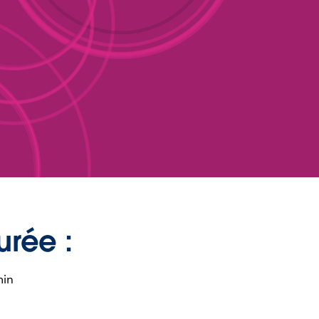
urée :
min