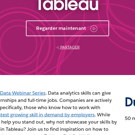
Tableau
Regarder maintenant
PARTAGER
Data Webinar Series
. Data analytics skills can give
D
rnships and full-time jobs. Companies are actively
 specifically, those who know how to work with
astest growing skill in demand by employers
. While
50 
n help you stand out, why not showcase your skills by
 in Tableau? Join us to find inspiration on how to