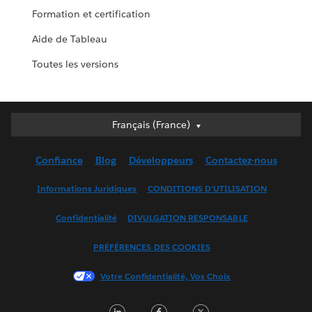
Formation et certification
Aide de Tableau
Toutes les versions
Français (France)
Français (France)
Deutsch
Confiance
Blog
Développeurs
Contactez-nous
English (UK)
English (US)
Informations Juridiques
CONDITIONS D'UTILISATION
Español
Confidentialité
DIVULGATION RESPONSABLE
Français (Canada)
Italiano
PRÉFÉRENCES DES COOKIES
日本語
Votre Confidentialité, Vos Choix
한국어
Nederlands
LinkedIn
Facebook
Twitter