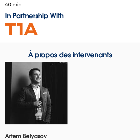
40 min
In Partnership With
Opens
in
new
window
À propos des intervenants
Artem Belyasov