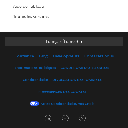
Aide de Tableau
Toutes les versions
Français (France)
Français (France)
Deutsch
Confiance
Blog
Développeurs
Contactez-nous
English (UK)
English (US)
Informations Juridiques
CONDITIONS D'UTILISATION
Español
Confidentialité
DIVULGATION RESPONSABLE
Français (Canada)
Italiano
PRÉFÉRENCES DES COOKIES
日本語
Votre Confidentialité, Vos Choix
한국어
Nederlands
LinkedIn
Facebook
Twitter
Português