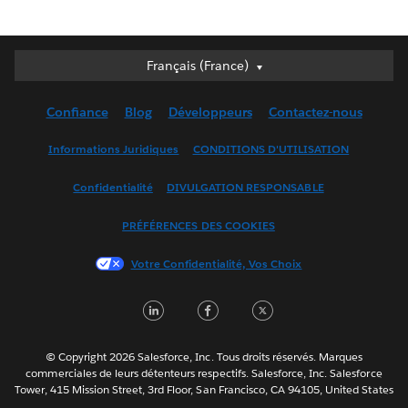
Français (France)
Français (France)
Deutsch
Confiance
Blog
Développeurs
Contactez-nous
English (UK)
English (US)
Informations Juridiques
CONDITIONS D'UTILISATION
Español
Confidentialité
DIVULGATION RESPONSABLE
Français (Canada)
Italiano
PRÉFÉRENCES DES COOKIES
日本語
Votre Confidentialité, Vos Choix
한국어
Nederlands
LinkedIn
Facebook
Twitter
Português
Svenska
© Copyright 2026 Salesforce, Inc. Tous droits réservés. Marques
ไทย
commerciales de leurs détenteurs respectifs. Salesforce, Inc. Salesforce
Tower, 415 Mission Street, 3rd Floor, San Francisco, CA 94105, United States
简体中文