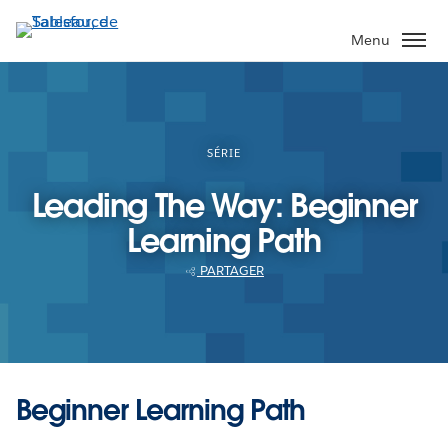
Aller
au
Menu
contenu
principal
SÉRIE
Leading The Way: Beginner
Learning Path
PARTAGER
Beginner Learning Path