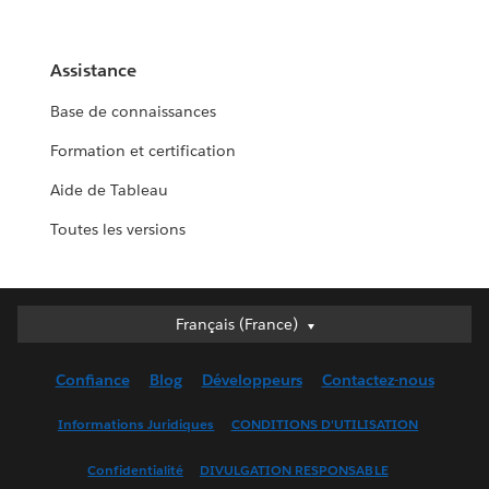
Assistance
Base de connaissances
Formation et certification
Aide de Tableau
Toutes les versions
Français (France)
Français (France)
Deutsch
Confiance
Blog
Développeurs
Contactez-nous
English (UK)
English (US)
Informations Juridiques
CONDITIONS D'UTILISATION
Español
Confidentialité
DIVULGATION RESPONSABLE
Français (Canada)