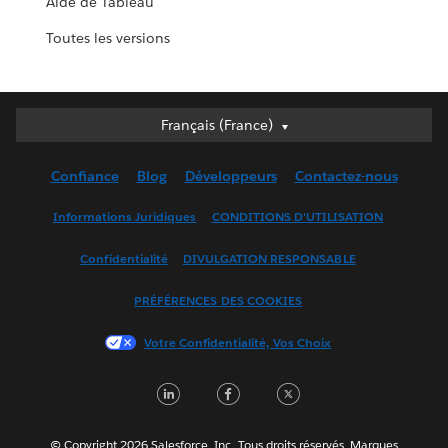
Aide de Tableau
Toutes les versions
Français (France)
Français (France)
Deutsch
Confiance
Blog
Développeurs
Contactez-nous
English (UK)
English (US)
Informations Juridiques
CONDITIONS D'UTILISATION
Español
Confidentialité
DIVULGATION RESPONSABLE
Français (Canada)
Italiano
PRÉFÉRENCES DES COOKIES
日本語
Votre Confidentialité, Vos Choix
한국어
Nederlands
LinkedIn
Facebook
Twitter
Português
Svenska
© Copyright 2026 Salesforce, Inc. Tous droits réservés. Marques