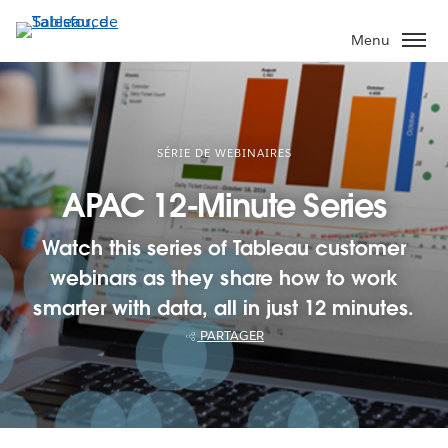
Aller
au
Menu
contenu
principal
SÉRIE DE WEBINAIRES
APAC 12-Minute Series
Watch this series of Tableau customer
webinars as they share how to work
smarter with data, all in just 12 minutes.
PARTAGER