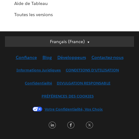
Aide de Tableau
Toutes les versions
Français (France)
Français (France)
Deutsch
Confiance
Blog
Développeurs
Contactez-nous
English (UK)
English (US)
Informations Juridiques
CONDITIONS D'UTILISATION
Español
Confidentialité
DIVULGATION RESPONSABLE
Français (Canada)
Italiano
PRÉFÉRENCES DES COOKIES
日本語
Votre Confidentialité, Vos Choix
한국어
Nederlands
LinkedIn
Facebook
Twitter
Português
Svenska