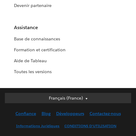
Devenir partenaire
Assistance
Base de connaissances
Formation et certification
Aide de Tableau
Toutes les versions
Français (France)
Français (France)
Deutsch
Confiance
Blog
Développeurs
Contactez-nous
English (UK)
English (US)
Informations Juridiques
CONDITIONS D'UTILISATION
Español