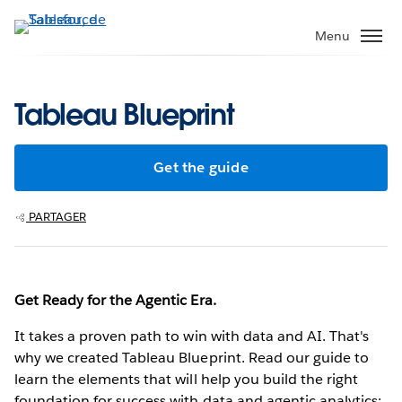
Aller
au
Menu
contenu
principal
Tableau Blueprint
Get the guide
PARTAGER
Get Ready for the Agentic Era.
It takes a proven path to win with data and AI. That's
why we created Tableau Blueprint. Read our guide to
learn the elements that will help you build the right
foundation for success with data and agentic analytics: