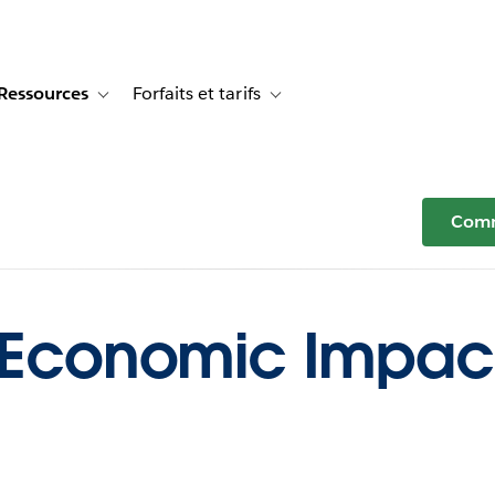
Ressources
Forfaits et tarifs
or Témoignages clients
e sub-navigation for Solutions
Toggle sub-navigation for Ressources
Toggle sub-navigation for Forfaits e
Comm
l Economic Impac