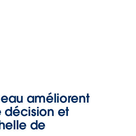
leau améliorent
e décision et
helle de