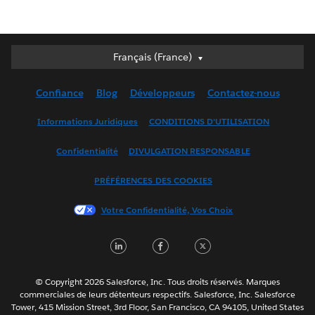
Français (France)
Français (France)
Deutsch
Confiance
Blog
Développeurs
Contactez-nous
English (UK)
English (US)
Informations Juridiques
CONDITIONS D'UTILISATION
Español
Confidentialité
DIVULGATION RESPONSABLE
Français (Canada)
Italiano
PRÉFÉRENCES DES COOKIES
日本語
Votre Confidentialité, Vos Choix
한국어
Nederlands
LinkedIn
Facebook
Twitter
Português
Svenska
© Copyright 2026 Salesforce, Inc. Tous droits réservés. Marques
ไทย
commerciales de leurs détenteurs respectifs. Salesforce, Inc. Salesforce
Tower, 415 Mission Street, 3rd Floor, San Francisco, CA 94105, United States
简体中文