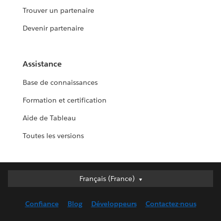
Trouver un partenaire
Devenir partenaire
Assistance
Base de connaissances
Formation et certification
Aide de Tableau
Toutes les versions
Français (France)
Français (France)
Deutsch
Confiance
Blog
Développeurs
Contactez-nous
English (UK)
English (US)