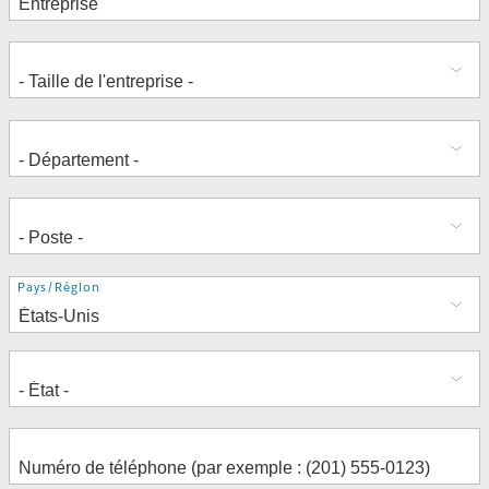
Adresse
Pays/Région