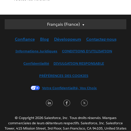
Français (France)
Français (France)
Deutsch
Confiance
Blog
Développeurs
Contactez-nous
English (UK)
English (US)
Informations Juridiques
CONDITIONS D'UTILISATION
Español
Confidentialité
DIVULGATION RESPONSABLE
Français (Canada)
Italiano
PRÉFÉRENCES DES COOKIES
日本語
Votre Confidentialité, Vos Choix
한국어
Nederlands
LinkedIn
Facebook
Twitter
Português
Svenska
© Copyright 2026 Salesforce, Inc. Tous droits réservés. Marques
ไทย
commerciales de leurs détenteurs respectifs. Salesforce, Inc. Salesforce
Tower, 415 Mission Street, 3rd Floor, San Francisco, CA 94105, United States
简体中文