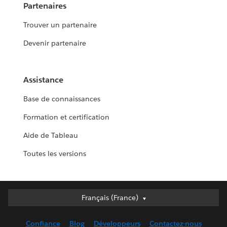
Partenaires
Trouver un partenaire
Devenir partenaire
Assistance
Base de connaissances
Formation et certification
Aide de Tableau
Toutes les versions
Français (France)
Français (France)
Deutsch
Confiance
Blog
Développeurs
Contactez-nous
English (UK)