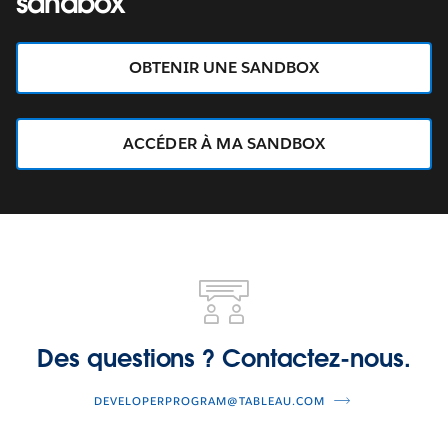
sandbox
OBTENIR UNE SANDBOX
ACCÉDER À MA SANDBOX
Des
questions ?
Contactez-
nous.
Des questions ? Contactez-nous.
DEVELOPERPROGRAM@TABLEAU.COM