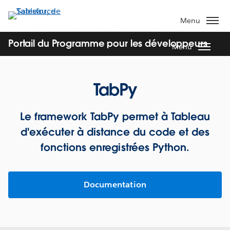
Aller
au
Menu
contenu
principal
Portail du Programme pour les développeurs
Menu
TabPy
Le framework TabPy permet à Tableau
d'exécuter à distance du code et des
fonctions enregistrées Python.
Documentation