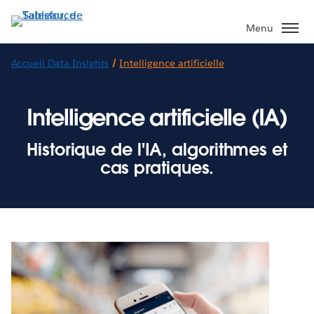
Aller
au
Menu
contenu
principal
Accueil Data Insights
/
Intelligence artificielle
Intelligence artificielle (IA)
Historique de l'IA, algorithmes et
cas pratiques.