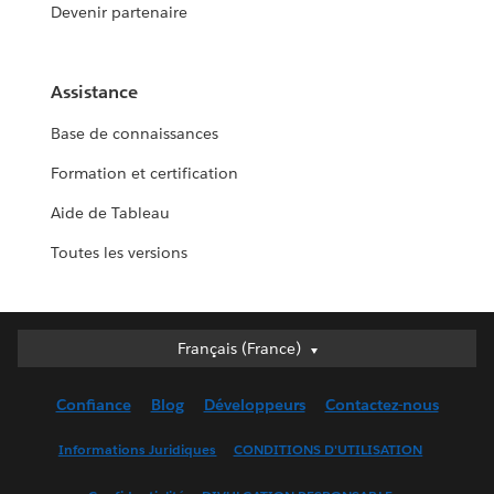
Devenir partenaire
Assistance
Base de connaissances
Formation et certification
Aide de Tableau
Toutes les versions
Français (France)
Français (France)
Deutsch
Confiance
Blog
Développeurs
Contactez-nous
English (UK)
English (US)
Informations Juridiques
CONDITIONS D'UTILISATION
Español