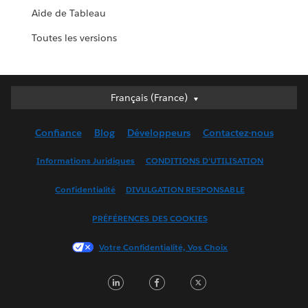
Aide de Tableau
Toutes les versions
Français (France)
Français (France)
Deutsch
Confiance
Blog
Développeurs
Contactez-nous
English (UK)
English (US)
Informations Juridiques
CONDITIONS D'UTILISATION
Español
Confidentialité
DIVULGATION RESPONSABLE
Français (Canada)
Italiano
PRÉFÉRENCES DES COOKIES
日本語
Votre Confidentialité, Vos Choix
한국어
Nederlands
LinkedIn
Facebook
Twitter
Português
Svenska