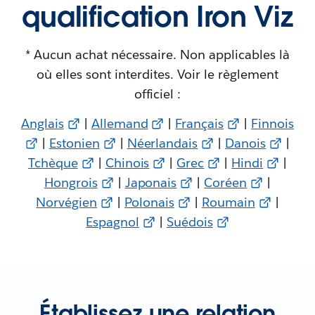
qualification Iron Viz
* Aucun achat nécessaire. Non applicables là
où elles sont interdites. Voir le règlement
officiel :
Anglais
|
Allemand
|
Français
|
Finnois
|
Estonien
|
Néerlandais
|
Danois
|
Tchèque
|
Chinois
|
Grec
|
Hindi
|
Hongrois
|
Japonais
|
Coréen
|
Norvégien
|
Polonais
|
Roumain
|
Espagnol
|
Suédois
Établissez une relation