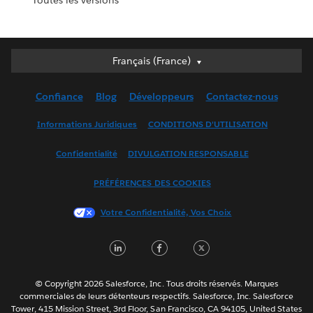
Deutsch
Français (France)
English (UK)
Confiance
Blog
Développeurs
Contactez-nous
English (US)
Español
Informations Juridiques
CONDITIONS D'UTILISATION
Français (Canada)
Confidentialité
DIVULGATION RESPONSABLE
Français (France)
Italiano
PRÉFÉRENCES DES COOKIES
日本語
Votre Confidentialité, Vos Choix
한국어
Nederlands
LinkedIn
Facebook
Twitter
Português
Svenska
© Copyright 2026 Salesforce, Inc. Tous droits réservés. Marques
ไทย
commerciales de leurs détenteurs respectifs. Salesforce, Inc. Salesforce
Tower, 415 Mission Street, 3rd Floor, San Francisco, CA 94105, United States
简体中文