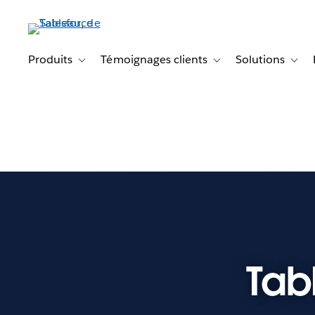
Aller
au
contenu
principal
Produits
Témoignages clients
Solutions
Toggle sub-navigation for Produits
Toggle sub-navigation f
Toggl
Tab