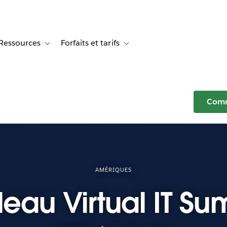
Ressources
Forfaits et tarifs
or Témoignages clients
e sub-navigation for Solutions
Toggle sub-navigation for Ressources
Toggle sub-navigation for Forfaits e
Comm
AMÉRIQUES
leau Virtual IT Su