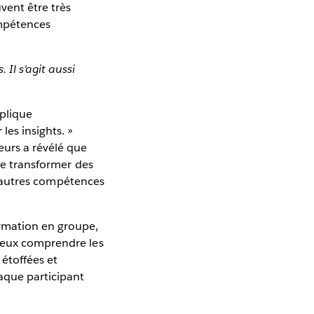
vent être très
ompétences
l s'agit aussi
plique
les insights. »
eurs a révélé que
 de transformer des
 D'autres compétences
ormation en groupe,
mieux comprendre les
 étoffées et
aque participant