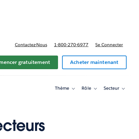
t tarifs
Contactez-Nous
1-800-270-6977
Se Connecter
encer gratuitement
Acheter maintenant
Thème
Rôle
Secteur
Toggle
Toggle
Toggle
sub-
sub-
sub-
navigation
navigation
navigati
for
for
for
Thème
Rôle
Secteur
ecteurs