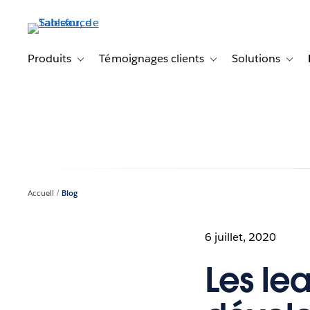
Aller
au
contenu
principal
Produits
Témoignages clients
Solutions
Toggle sub-navigation for Produits
Toggle sub-navigation f
Toggl
Accueil
Blog
6 juillet, 2020
Les le