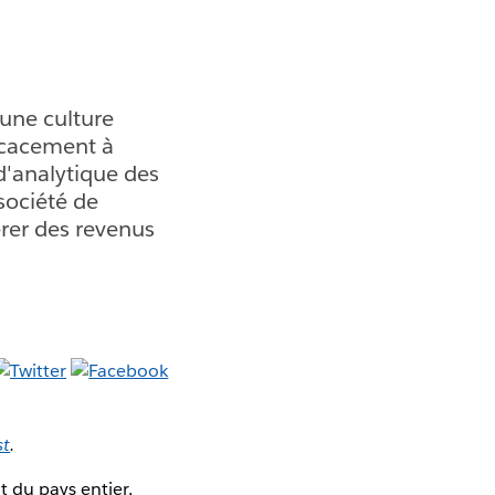
 une culture
ficacement à
d'analytique des
société de
érer des revenus
st
.
 du pays entier,