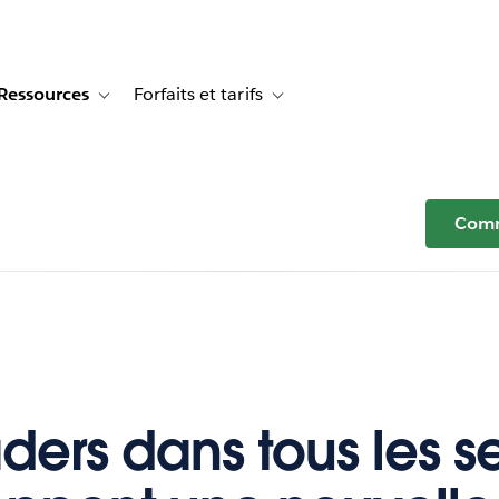
Ressources
Forfaits et tarifs
or Témoignages clients
e sub-navigation for Solutions
Toggle sub-navigation for Ressources
Toggle sub-navigation for Forfaits e
Comm
aders dans tous les s