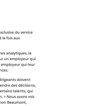
clusive du service
 la fois aux
es analytiques, la
our un employeur qui
n employeur qui leur
nces.
dirigeants doivent
rendre des décisions,
ertains talents, qui
n. « Nous avons mis
Simon Beaumont,