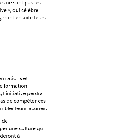
es ne sont pas les
ve », qui célèbre
geront ensuite leurs
formations et
de formation
 l'initiative perdra
t pas de compétences
mbler leurs lacunes.
u de
per une culture qui
ideront à