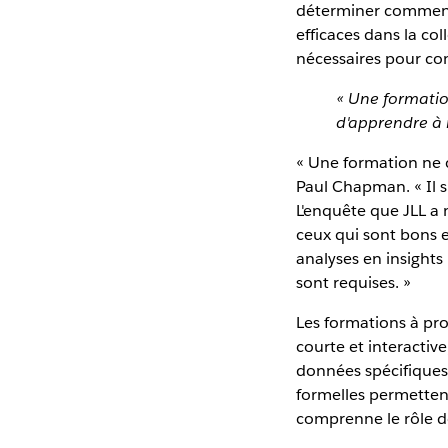
déterminer comment l
efficaces dans la c
nécessaires pour co
« Une formatio
d'apprendre à r
« Une formation ne 
Paul Chapman. « Il s
L'enquête que JLL a 
ceux qui sont bons e
analyses en insights 
sont requises. »
Les formations à pr
courte et interacti
données spécifiques q
formelles permetten
comprenne le rôle de