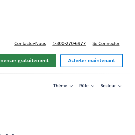
t tarifs
Contactez-Nous
1-800-270-6977
Se Connecter
encer gratuitement
Acheter maintenant
Thème
Rôle
Secteur
Toggle
Toggle
Toggle
sub-
sub-
sub-
navigation
navigation
navigati
for
for
for
Thème
Rôle
Secteur