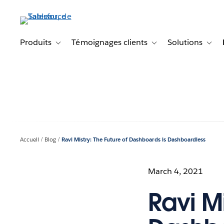
Aller
au
contenu
principal
Produits
Témoignages clients
Solutions
Toggle sub-navigation for Produits
Toggle sub-navigation f
Toggl
Accueil
Blog
Ravi Mistry: The Future of Dashboards is Dashboardless
March 4, 2021
Ravi Mi