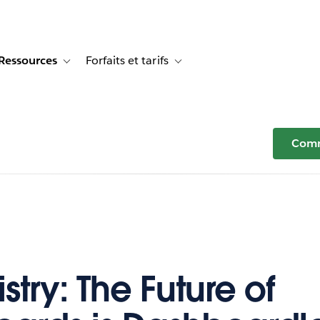
Ressources
Forfaits et tarifs
or Témoignages clients
e sub-navigation for Solutions
Toggle sub-navigation for Ressources
Toggle sub-navigation for Forfaits e
Comm
stry: The Future of