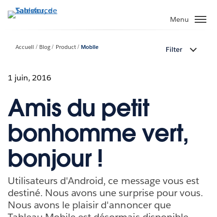
Aller
au
Menu
contenu
principal
Accueil
Blog
Product
Mobile
Filter
1 juin, 2016
Amis du petit
bonhomme vert,
bonjour !
Utilisateurs d'Android, ce message vous est
destiné. Nous avons une surprise pour vous.
Nous avons le plaisir d'annoncer que
Tableau Mobile est désormais disponible