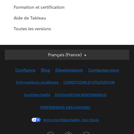
Formation et certification
Aide de Tableau
Toutes les versions
Français (France)
Français (France)
Deutsch
Confiance
Blog
Développeurs
Contactez-nous
English (UK)
English (US)
Informations Juridiques
CONDITIONS D'UTILISATION
Español
Confidentialité
DIVULGATION RESPONSABLE
Français (Canada)
Italiano
PRÉFÉRENCES DES COOKIES
日本語
Votre Confidentialité, Vos Choix
한국어
Nederlands
LinkedIn
Facebook
Twitter