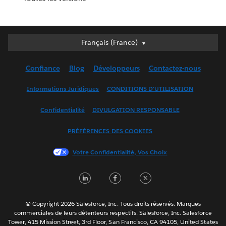
Français (France)
Français (France)
Deutsch
Confiance
Blog
Développeurs
Contactez-nous
English (UK)
English (US)
Informations Juridiques
CONDITIONS D'UTILISATION
Español
Confidentialité
DIVULGATION RESPONSABLE
Français (Canada)
Italiano
PRÉFÉRENCES DES COOKIES
日本語
Votre Confidentialité, Vos Choix
한국어
Nederlands
LinkedIn
Facebook
Twitter
Português
Svenska
© Copyright 2026 Salesforce, Inc. Tous droits réservés. Marques
ไทย
commerciales de leurs détenteurs respectifs. Salesforce, Inc. Salesforce
Tower, 415 Mission Street, 3rd Floor, San Francisco, CA 94105, United States
简体中文