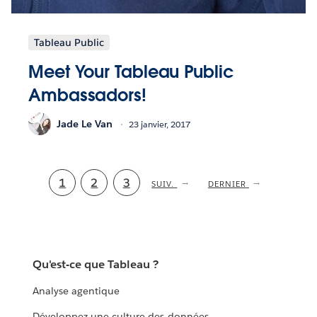
Tableau Public
Meet Your Tableau Public
Ambassadors!
Jade Le Van
23 janvier, 2017
Page
1
Page
2
Page
3
PAGE
SUIV.
DERNIÈRE
DERNIER
SUIVANTE
PAGE
actuelle
Qu'est-ce que Tableau ?
Analyse agentique
Développez une culture des données