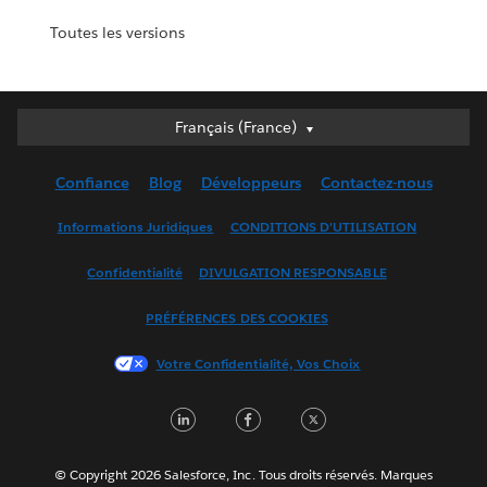
Toutes les versions
Français (France)
Français (France)
Deutsch
Confiance
Blog
Développeurs
Contactez-nous
English (UK)
English (US)
Informations Juridiques
CONDITIONS D'UTILISATION
Español
Confidentialité
DIVULGATION RESPONSABLE
Français (Canada)
Italiano
PRÉFÉRENCES DES COOKIES
日本語
Votre Confidentialité, Vos Choix
한국어
Nederlands
LinkedIn
Facebook
Twitter
Português
Svenska
© Copyright 2026 Salesforce, Inc. Tous droits réservés. Marques