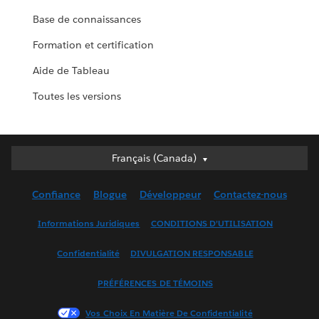
Base de connaissances
Formation et certification
Aide de Tableau
Toutes les versions
Français (Canada)
Français (Canada)
Deutsch
Confiance
Blogue
Développeur
Contactez-nous
English (UK)
English (US)
Informations Juridiques
CONDITIONS D’UTILISATION
Español
Confidentialité
DIVULGATION RESPONSABLE
Français (France)
Italiano
PRÉFÉRENCES DE TÉMOINS
日本語
Vos Choix En Matière De Confidentialité
한국어