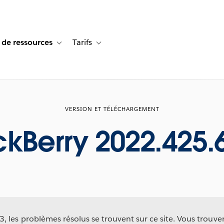
 de ressources
Tarifs
s de cas
vigation for Solutions
Toggle sub-navigation for Centre de ressources
Toggle sub-navigation for Tarifs
VERSION ET TÉLÉCHARGEMENT
ckBerry 2022.425.
 les problèmes résolus se trouvent sur ce site. Vous trouv