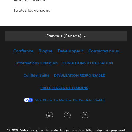
Toutes les versions
Français (Canada)
Français (Canada)
Deutsch
Confiance
Blogue
Développeur
Contactez-nous
English (UK)
English (US)
Informations Juridiques
CONDITIONS D’UTILISATION
Español
Confidentialité
DIVULGATION RESPONSABLE
Français (France)
Italiano
PRÉFÉRENCES DE TÉMOINS
日本語
Vos Choix En Matière De Confidentialité
한국어
Nederlands
LinkedIn
Facebook
Twitter
Português
Svenska
© 2026 Salesforce, Inc. Tous droits réservés. Les différentes marques sont