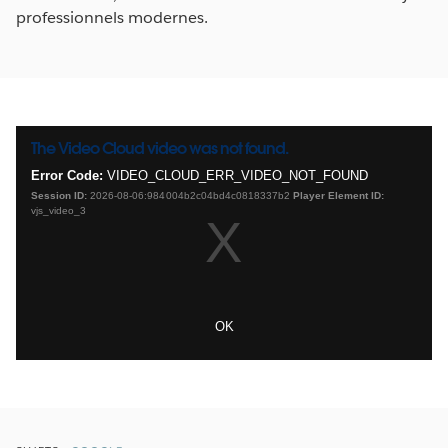
professionnels modernes.
The Video Cloud video was not found.
This
is
Error Code:
VIDEO_CLOUD_ERR_VIDEO_NOT_FOUND
a
Session ID:
2026-08-06:984004b2c04bd4c0818337b2
Player Element ID:
modal
vjs_video_3
window.
OK