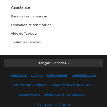
Assistance
Base de connaissances
Formation et certification
Aide de Tableau
Toutes les versions
Français (Canada)
Français (Canada)
Deutsch
Confiance
Blogue
Développeur
Contactez-nous
English (UK)
English (US)
Informations Juridiques
CONDITIONS D’UTILISATION
Español
Confidentialité
DIVULGATION RESPONSABLE
Français (France)
Italiano
PRÉFÉRENCES DE TÉMOINS