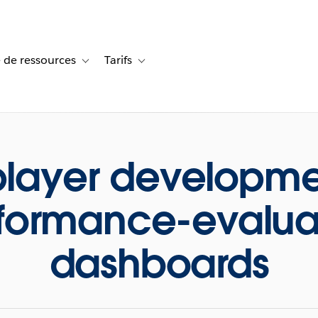
 de ressources
Tarifs
s de cas
vigation for Solutions
Toggle sub-navigation for Centre de ressources
Toggle sub-navigation for Tarifs
player developme
formance-evalua
dashboards