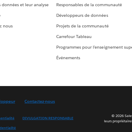
s données et leur analyse
Responsables de la communauté
e
Développeurs de données
c nous
Projets de la communauté
Carrefour Tableau
Programmes pour l’enseignement supé
Événements
loppeur
Contactez-nous
© 2026 Sales
entialité
DIVULGATION RESPONSABLE
leurs propriétaire
dentialité