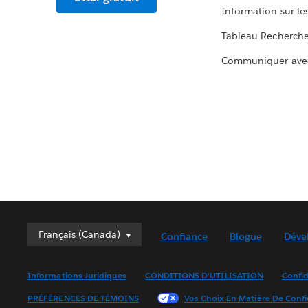
Information sur le
Tableau Recherch
Communiquer ave
Français (Canada)
Français (Canada)
Confiance
Blogue
Déve
Deutsch
English (UK)
Informations Juridiques
CONDITIONS D’UTILISATION
Confid
English (US)
PRÉFÉRENCES DE TÉMOINS
Vos Choix En Matière De Confi