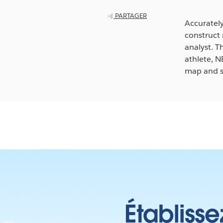
PARTAGER
Accurately
construct 
analyst. T
athlete, 
map and s
Établisse