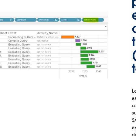
L
es
œ
s
S
e
d