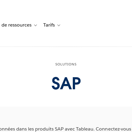
 de ressources
Tarifs
s de cas
vigation for Solutions
Toggle sub-navigation for Centre de ressources
Toggle sub-navigation for Tarifs
SOLUTIONS
SAP
 données dans les produits SAP avec Tableau. Connectez-vou