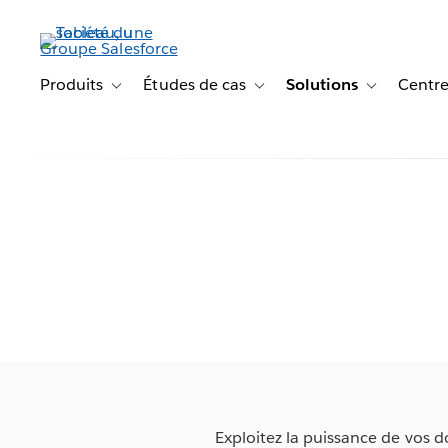
Aller
au
contenu
principal
Produits
Études de cas
Solutions
Centre
Toggle sub-navigation for Produits
Toggle sub-navigation for Étude
Toggle sub-na
Exploitez la puissance de vos