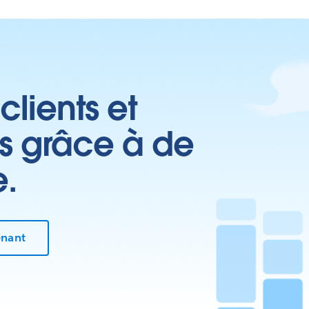
clients et
es grâce à de
e.
enant