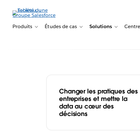
Aller
au
contenu
principal
Produits
Études de cas
Solutions
Centre
Toggle sub-navigation for Produits
Toggle sub-navigation for Étude
Toggle sub-na
Construisez une
data-driven
Changer les pratiques des
entreprises et mettre la
data au cœur des
décisions