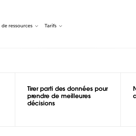
 de ressources
Tarifs
s de cas
vigation for Solutions
Toggle sub-navigation for Centre de ressources
Toggle sub-navigation for Tarifs
 culture
Tirer parti des données pour
prendre de meilleures
décisions