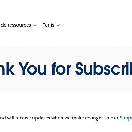
 de ressources
Tarifs
s de cas
vigation for Solutions
Toggle sub-navigation for Centre de ressources
Toggle sub-navigation for Tarifs
k You for Subscr
and will receive updates when we make changes to our
Subpr