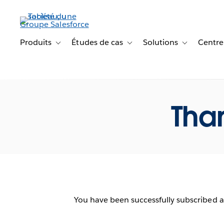
Aller
au
contenu
principal
Produits
Études de cas
Solutions
Centre
Toggle sub-navigation for Produits
Toggle sub-navigation for Étude
Toggle sub-na
Than
You have been successfully subscribed 