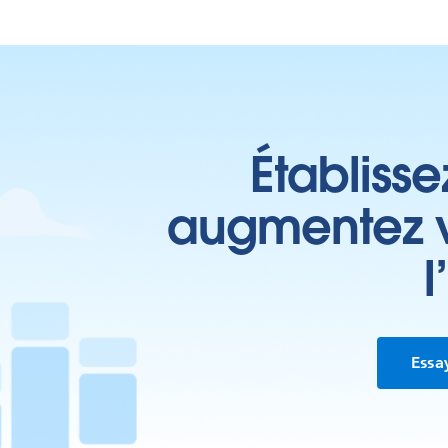
Établisse
augmentez vo
l
Essa