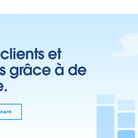
clients et
es grâce à de
e.
enant