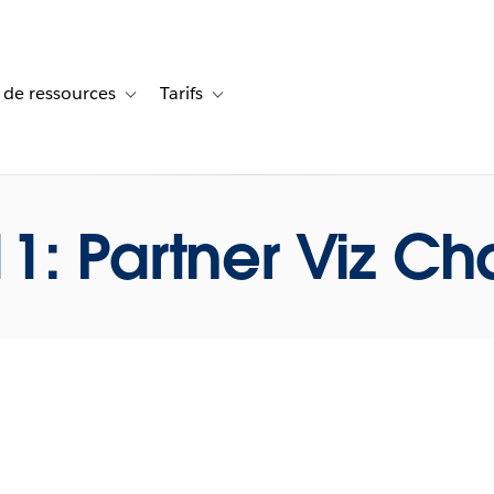
 de ressources
Tarifs
s de cas
vigation for Solutions
Toggle sub-navigation for Centre de ressources
Toggle sub-navigation for Tarifs
1: Partner Viz Ch