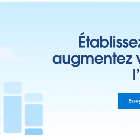
Établisse
augmentez vo
l
Essa