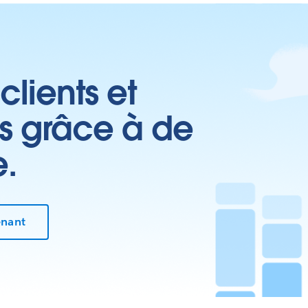
clients et
es grâce à de
e.
enant