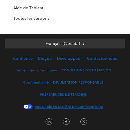
Aide de Tableau
Toutes les versions
Français (Canada)
Français (Canada)
Deutsch
Confiance
Blogue
Développeur
Contactez-nous
English (UK)
English (US)
Informations Juridiques
CONDITIONS D’UTILISATION
Español
Confidentialité
DIVULGATION RESPONSABLE
Français (France)
Italiano
PRÉFÉRENCES DE TÉMOINS
日本語
Vos Choix En Matière De Confidentialité
한국어
Nederlands
LinkedIn
Facebook
Twitter
Português