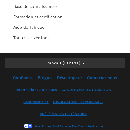
Base de connaissances
Formation et certification
Aide de Tableau
Toutes les versions
Français (Canada)
Français (Canada)
Deutsch
Confiance
Blogue
Développeur
Contactez-nous
English (UK)
English (US)
Informations Juridiques
CONDITIONS D’UTILISATION
Español
Confidentialité
DIVULGATION RESPONSABLE
Français (France)
Italiano
PRÉFÉRENCES DE TÉMOINS
日本語
Vos Choix En Matière De Confidentialité
한국어