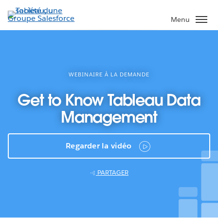
Aller
au
Menu
contenu
principal
WEBINAIRE À LA DEMANDE
Get to Know Tableau Data
Management
Regarder la vidéo
PARTAGER