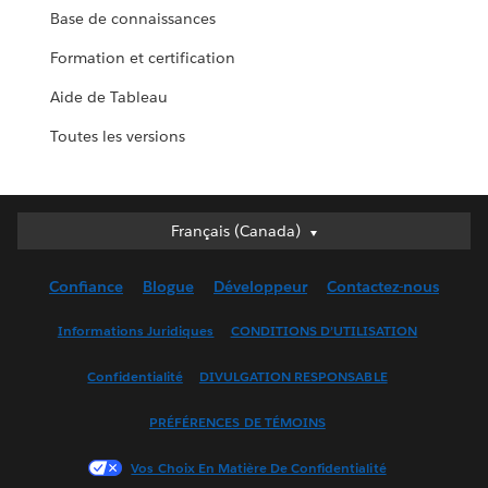
Base de connaissances
Formation et certification
Aide de Tableau
Toutes les versions
Français (Canada)
Français (Canada)
Deutsch
Confiance
Blogue
Développeur
Contactez-nous
English (UK)
English (US)
Informations Juridiques
CONDITIONS D’UTILISATION
Español
Confidentialité
DIVULGATION RESPONSABLE
Français (France)
Italiano
PRÉFÉRENCES DE TÉMOINS
日本語
Vos Choix En Matière De Confidentialité
한국어