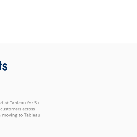
ts
d at Tableau for 5+
t customers across
om moving to Tableau