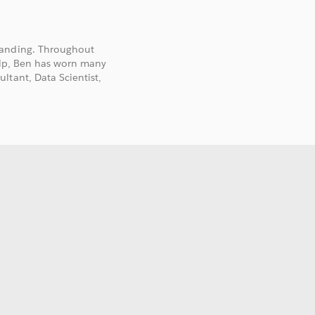
tanding. Throughout
help, Ben has worn many
ltant, Data Scientist,