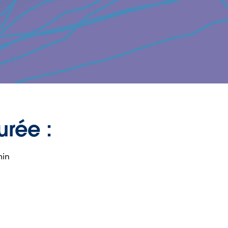
urée :
min