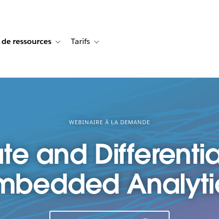
 de ressources
Tarifs
s de cas
vigation for Solutions
Toggle sub-navigation for Centre de ressources
Toggle sub-navigation for Tarifs
WEBINAIRE À LA DEMANDE
te and Differenti
mbedded Analyti