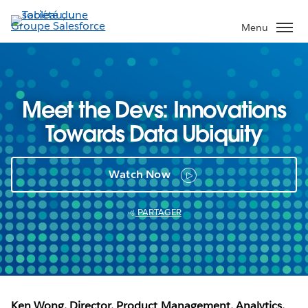
Aller
au
Menu
contenu
principal
Meet the Devs: Innovations
Towards Data Ubiquity
Watch Now
PARTAGER
Ken Wong, Director, Product Management, Analytics,