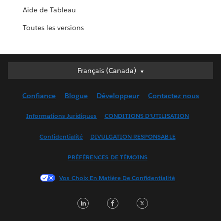
Aide de Tableau
Toutes les versions
Français (Canada)
Français (Canada)
Deutsch
Confiance
Blogue
Développeur
Contactez-nous
English (UK)
English (US)
Informations Juridiques
CONDITIONS D’UTILISATION
Español
Confidentialité
DIVULGATION RESPONSABLE
Français (France)
Italiano
PRÉFÉRENCES DE TÉMOINS
日本語
Vos Choix En Matière De Confidentialité
한국어
Nederlands
LinkedIn
Facebook
Twitter
Português