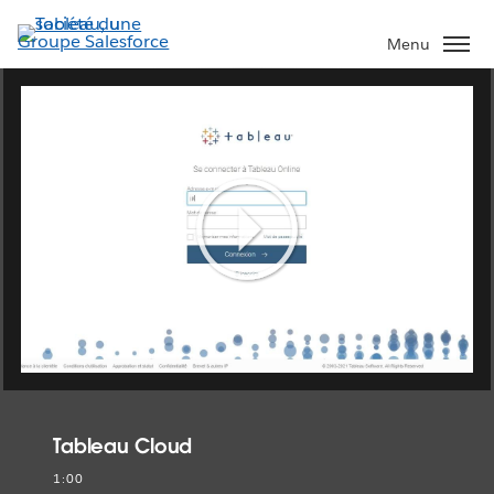
Aller
au
Menu
contenu
principal
Play
Video
Tableau Cloud
1:00