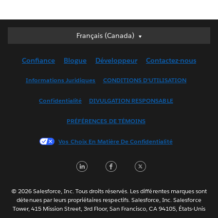
Français (Canada)
Français (Canada)
Deutsch
Confiance
Blogue
Développeur
Contactez-nous
English (UK)
English (US)
Informations Juridiques
CONDITIONS D’UTILISATION
Español
Confidentialité
DIVULGATION RESPONSABLE
Français (France)
Italiano
PRÉFÉRENCES DE TÉMOINS
日本語
Vos Choix En Matière De Confidentialité
한국어
Nederlands
LinkedIn
Facebook
Twitter
Português
Svenska
© 2026 Salesforce, Inc. Tous droits réservés. Les différentes marques sont
ไทย
détenues par leurs propriétaires respectifs. Salesforce, Inc. Salesforce
Tower, 415 Mission Street, 3rd Floor, San Francisco, CA 94105, États-Unis
简体中文