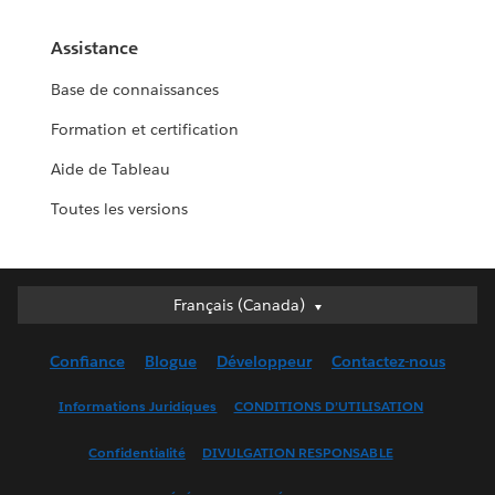
Assistance
Base de connaissances
Formation et certification
Aide de Tableau
Toutes les versions
Français (Canada)
Français (Canada)
Deutsch
Confiance
Blogue
Développeur
Contactez-nous
English (UK)
English (US)
Informations Juridiques
CONDITIONS D’UTILISATION
Español
Confidentialité
DIVULGATION RESPONSABLE
Français (France)
Italiano