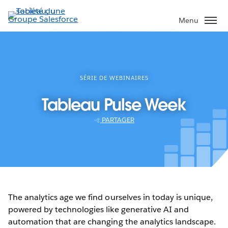
Aller
au
Menu
contenu
principal
SÉRIE DE WEBINAIRES
Tableau Pulse Week
PARTAGER
The analytics age we find ourselves in today is unique,
powered by technologies like generative AI and
automation that are changing the analytics landscape.