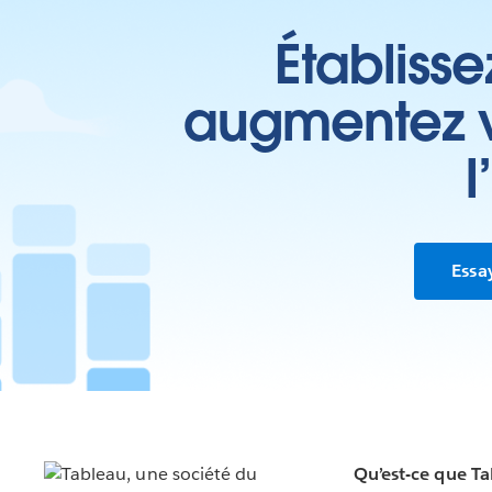
Établisse
augmentez vo
l
Essa
Qu’est-ce que T