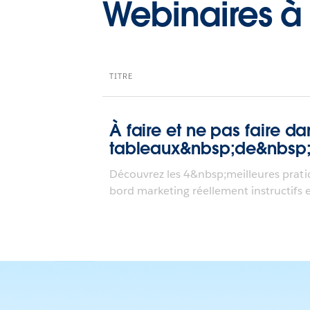
Webinaires 
TITRE
À faire et ne pas faire da
tableaux&nbsp;de&nbsp
Découvrez les 4&nbsp;meilleures prati
bord marketing réellement instructifs et