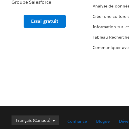
Analyse de donnée
Créer une culture
Essai gratuit
Information sur le
Tableau Recherch
Communiquer ave
Français (Canada)
Français (Canada)
Confiance
Blogue
Déve
Deutsch