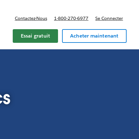
Contactez-Nous
1-800-270-6977
Se Connecter
Essai gratuit
Acheter maintenant
cs