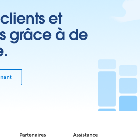
clients et
es grâce à de
e.
enant
Partenaires
Assistance