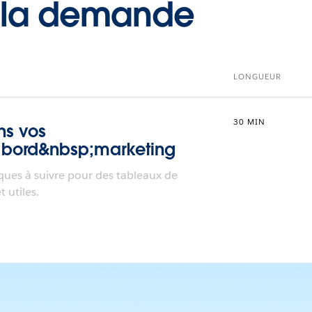
à la demande
LONGUEUR
30 MIN
ns vos
;bord&nbsp;marketing
ques à suivre pour des tableaux de
 utiles.