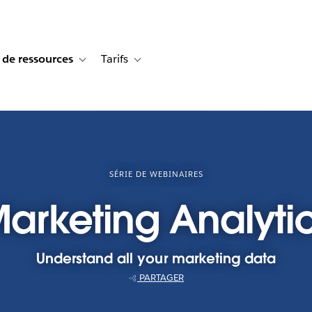
 de ressources
Tarifs
s de cas
vigation for Solutions
Toggle sub-navigation for Centre de ressources
Toggle sub-navigation for Tarifs
SÉRIE DE WEBINAIRES
arketing Analyti
Understand all your marketing data
PARTAGER