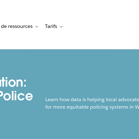
 de ressources
Tarifs
s de cas
vigation for Solutions
Toggle sub-navigation for Centre de ressources
Toggle sub-navigation for Tarifs
tion:
Police
Learn how data is helping local advoca
for more equitable policing systems in 