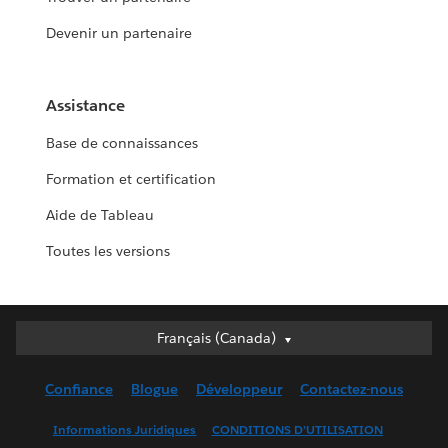
Devenir un partenaire
Assistance
Base de connaissances
Formation et certification
Aide de Tableau
Toutes les versions
Français (Canada)
Français (Canada)
Deutsch
Confiance
Blogue
Développeur
Contactez-nous
English (UK)
English (US)
Informations Juridiques
CONDITIONS D’UTILISATION
Español