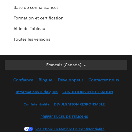
Base de connaissances
Formation et certification
Aide de Tableau
Toutes les versions
Français (Canada)
Français (Canada)
Deutsch
Confiance
Blogue
Développeur
Contactez-nous
English (UK)
English (US)
Informations Juridiques
CONDITIONS D’UTILISATION
Español
Confidentialité
DIVULGATION RESPONSABLE
Français (France)
Italiano
PRÉFÉRENCES DE TÉMOINS
日本語
Vos Choix En Matière De Confidentialité
한국어