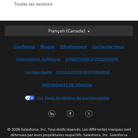
Toutes les versions
Français (Canada)
Français (Canada)
Deutsch
Confiance
Blogue
Développeur
Contactez-nous
English (UK)
English (US)
Informations Juridiques
CONDITIONS D’UTILISATION
Español
Confidentialité
DIVULGATION RESPONSABLE
Français (France)
Italiano
PRÉFÉRENCES DE TÉMOINS
日本語
Vos Choix En Matière De Confidentialité
한국어
Nederlands
LinkedIn
Facebook
Twitter
Português
Svenska
© 2026 Salesforce, Inc. Tous droits réservés. Les différentes marques sont
ไทย
détenues par leurs propriétaires respectifs. Salesforce, Inc. Salesforce