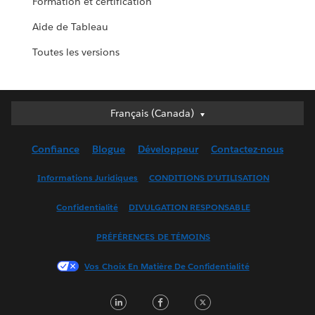
Formation et certification
Aide de Tableau
Toutes les versions
Français (Canada)
Français (Canada)
Deutsch
Confiance
Blogue
Développeur
Contactez-nous
English (UK)
English (US)
Informations Juridiques
CONDITIONS D’UTILISATION
Español
Confidentialité
DIVULGATION RESPONSABLE
Français (France)
Italiano
PRÉFÉRENCES DE TÉMOINS
日本語
Vos Choix En Matière De Confidentialité
한국어
Nederlands
LinkedIn
Facebook
Twitter
Português