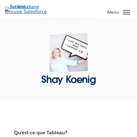
Aller
au
Menu
contenu
principal
Shay Koenig
Qu’est-ce que Tableau?