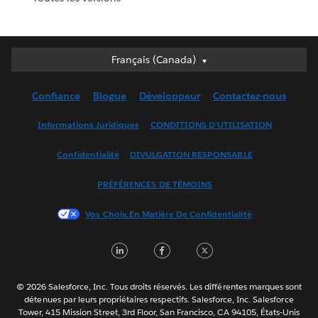
Français (Canada)
Français (Canada)
Deutsch
Confiance
Blogue
Développeur
Contactez-nous
English (UK)
English (US)
Informations Juridiques
CONDITIONS D’UTILISATION
Español
Confidentialité
DIVULGATION RESPONSABLE
Français (France)
Italiano
PRÉFÉRENCES DE TÉMOINS
日本語
Vos Choix En Matière De Confidentialité
한국어
Nederlands
LinkedIn
Facebook
Twitter
Português
Svenska
© 2026 Salesforce, Inc. Tous droits réservés. Les différentes marques sont
ไทย
détenues par leurs propriétaires respectifs. Salesforce, Inc. Salesforce
Tower, 415 Mission Street, 3rd Floor, San Francisco, CA 94105, États-Unis
简体中文